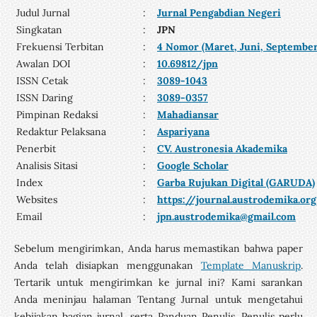
Judul Jurnal
:
Jurnal Pengabdian Negeri
Singkatan
:
JPN
Frekuensi Terbitan
:
4 Nomor (Maret, Juni, Septembe
Awalan DOI
:
10.69812/jpn
ISSN Cetak
:
308
9-1043
ISSN Daring
:
3089-0357
Pimpinan Redaksi
:
Mahadiansar
Redaktur Pelaksana
:
Aspariyana
Penerbit
:
CV. Austronesia Akademika
Analisis Sitasi
:
Google Scholar
Index
:
Garba Rujukan Digital (GARUDA)
Websites
:
https://journal.austrodemika.or
Email
:
jpn.austrodemika@gmail.com
Sebelum mengirimkan, Anda harus memastikan bahwa paper
Anda telah disiapkan menggunakan
Template Manuskrip
.
Tertarik untuk mengirimkan ke jurnal ini? Kami sarankan
Anda meninjau halaman Tentang Jurnal untuk mengetahui
kebijakan bagian jurnal, serta Panduan Penulis. Penulis perlu