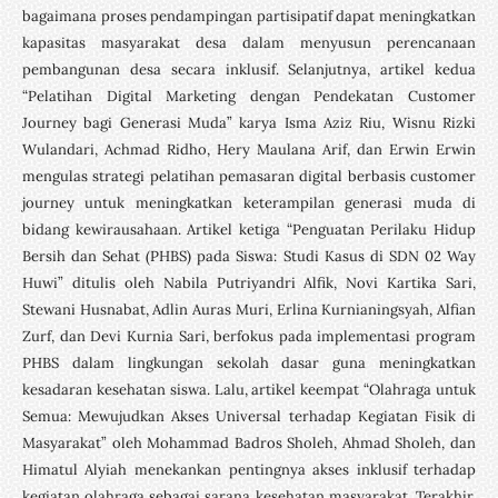
bagaimana proses pendampingan partisipatif dapat meningkatkan
kapasitas masyarakat desa dalam menyusun perencanaan
pembangunan desa secara inklusif. Selanjutnya, artikel kedua
“Pelatihan Digital Marketing dengan Pendekatan Customer
Journey bagi Generasi Muda” karya Isma Aziz Riu, Wisnu Rizki
Wulandari, Achmad Ridho, Hery Maulana Arif, dan Erwin Erwin
mengulas strategi pelatihan pemasaran digital berbasis customer
journey untuk meningkatkan keterampilan generasi muda di
bidang kewirausahaan. Artikel ketiga “Penguatan Perilaku Hidup
Bersih dan Sehat (PHBS) pada Siswa: Studi Kasus di SDN 02 Way
Huwi” ditulis oleh Nabila Putriyandri Alfik, Novi Kartika Sari,
Stewani Husnabat, Adlin Auras Muri, Erlina Kurnianingsyah, Alfian
Zurf, dan Devi Kurnia Sari, berfokus pada implementasi program
PHBS dalam lingkungan sekolah dasar guna meningkatkan
kesadaran kesehatan siswa. Lalu, artikel keempat “Olahraga untuk
Semua: Mewujudkan Akses Universal terhadap Kegiatan Fisik di
Masyarakat” oleh Mohammad Badros Sholeh, Ahmad Sholeh, dan
Himatul Alyiah menekankan pentingnya akses inklusif terhadap
kegiatan olahraga sebagai sarana kesehatan masyarakat. Terakhir,