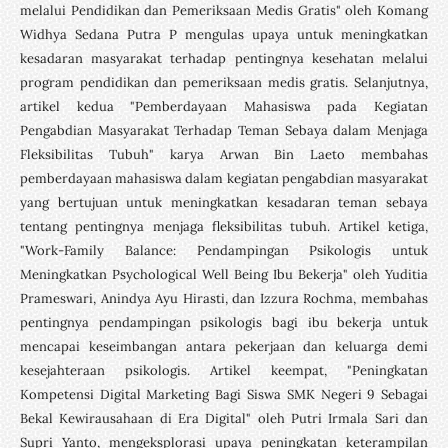
melalui Pendidikan dan Pemeriksaan Medis Gratis" oleh Komang
Widhya Sedana Putra P mengulas upaya untuk meningkatkan
kesadaran masyarakat terhadap pentingnya kesehatan melalui
program pendidikan dan pemeriksaan medis gratis. Selanjutnya,
artikel kedua "Pemberdayaan Mahasiswa pada Kegiatan
Pengabdian Masyarakat Terhadap Teman Sebaya dalam Menjaga
Fleksibilitas Tubuh" karya Arwan Bin Laeto membahas
pemberdayaan mahasiswa dalam kegiatan pengabdian masyarakat
yang bertujuan untuk meningkatkan kesadaran teman sebaya
tentang pentingnya menjaga fleksibilitas tubuh. Artikel ketiga,
"Work-Family Balance: Pendampingan Psikologis untuk
Meningkatkan Psychological Well Being Ibu Bekerja" oleh Yuditia
Prameswari, Anindya Ayu Hirasti, dan Izzura Rochma, membahas
pentingnya pendampingan psikologis bagi ibu bekerja untuk
mencapai keseimbangan antara pekerjaan dan keluarga demi
kesejahteraan psikologis. Artikel keempat, "Peningkatan
Kompetensi Digital Marketing Bagi Siswa SMK Negeri 9 Sebagai
Bekal Kewirausahaan di Era Digital" oleh Putri Irmala Sari dan
Supri Yanto, mengeksplorasi upaya peningkatan keterampilan