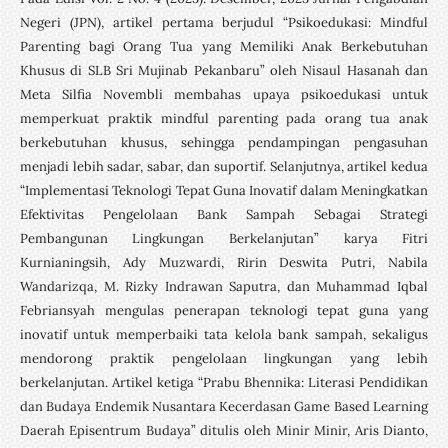
Negeri (JPN), artikel pertama berjudul “Psikoedukasi: Mindful
Parenting bagi Orang Tua yang Memiliki Anak Berkebutuhan
Khusus di SLB Sri Mujinab Pekanbaru” oleh Nisaul Hasanah dan
Meta Silfia Novembli membahas upaya psikoedukasi untuk
memperkuat praktik mindful parenting pada orang tua anak
berkebutuhan khusus, sehingga pendampingan pengasuhan
menjadi lebih sadar, sabar, dan suportif. Selanjutnya, artikel kedua
“Implementasi Teknologi Tepat Guna Inovatif dalam Meningkatkan
Efektivitas Pengelolaan Bank Sampah Sebagai Strategi
Pembangunan Lingkungan Berkelanjutan” karya Fitri
Kurnianingsih, Ady Muzwardi, Ririn Deswita Putri, Nabila
Wandarizqa, M. Rizky Indrawan Saputra, dan Muhammad Iqbal
Febriansyah mengulas penerapan teknologi tepat guna yang
inovatif untuk memperbaiki tata kelola bank sampah, sekaligus
mendorong praktik pengelolaan lingkungan yang lebih
berkelanjutan. Artikel ketiga “Prabu Bhennika: Literasi Pendidikan
dan Budaya Endemik Nusantara Kecerdasan Game Based Learning
Daerah Episentrum Budaya” ditulis oleh Minir Minir, Aris Dianto,